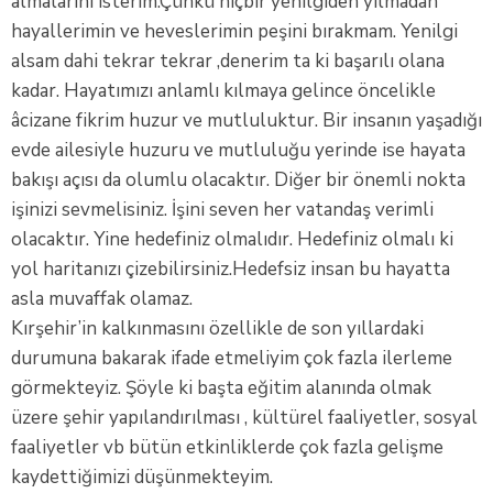
almalarını isterim.Çünkü hiçbir yenilgiden yılmadan
hayallerimin ve heveslerimin peşini bırakmam. Yenilgi
alsam dahi tekrar tekrar ,denerim ta ki başarılı olana
kadar. Hayatımızı anlamlı kılmaya gelince öncelikle
âcizane fikrim huzur ve mutluluktur. Bir insanın yaşadığı
evde ailesiyle huzuru ve mutluluğu yerinde ise hayata
bakışı açısı da olumlu olacaktır. Diğer bir önemli nokta
işinizi sevmelisiniz. İşini seven her vatandaş verimli
olacaktır. Yine hedefiniz olmalıdır. Hedefiniz olmalı ki
yol haritanızı çizebilirsiniz.Hedefsiz insan bu hayatta
asla muvaffak olamaz.
Kırşehir’in kalkınmasını özellikle de son yıllardaki
durumuna bakarak ifade etmeliyim çok fazla ilerleme
görmekteyiz. Şöyle ki başta eğitim alanında olmak
üzere şehir yapılandırılması , kültürel faaliyetler, sosyal
faaliyetler vb bütün etkinliklerde çok fazla gelişme
kaydettiğimizi düşünmekteyim.